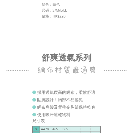
顏色：白色
尺碼：S/M/L/LL
價格：HK$220
舒爽透氣系列
採用透氣度高的網布，柔軟舒適
貼膚設計！胸部不易搖晃
網布肩帶及背帶令胸部保持乾爽
使用吸汗速乾物料
尺寸表
S
AA70
A65
B65