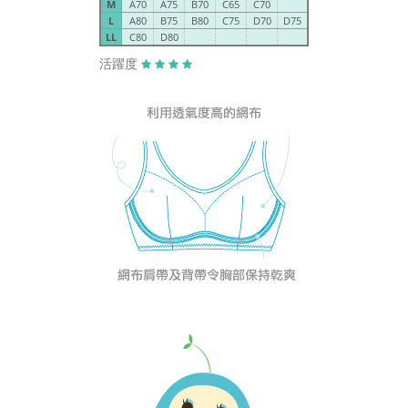
M
A70
A75
B70
C65
C70
L
A80
B75
B80
C75
D70
D75
LL
C80
D80
活躍度