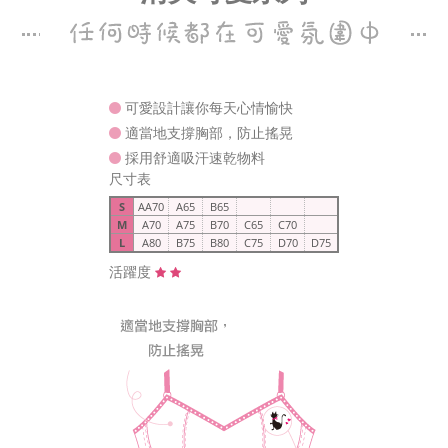
可愛設計讓你每天心情愉快
適當地支撐胸部，防止搖晃
採用舒適吸汗速乾物料
尺寸表
S
AA70
A65
B65
M
A70
A75
B70
C65
C70
L
A80
B75
B80
C75
D70
D75
活躍度