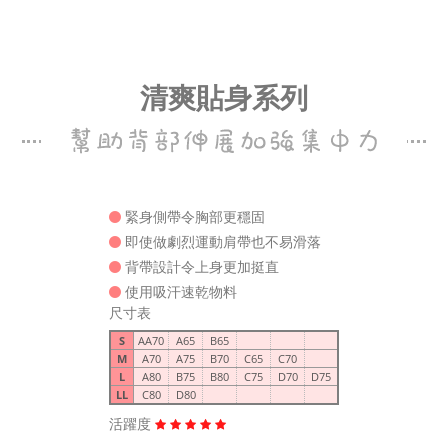
清爽貼身系列
緊身側帶令胸部更穩固
即使做劇烈運動肩帶也不易滑落
背帶設計令上身更加挺直
使用吸汗速乾物料
尺寸表
S
AA70
A65
B65
M
A70
A75
B70
C65
C70
L
A80
B75
B80
C75
D70
D75
LL
C80
D80
活躍度