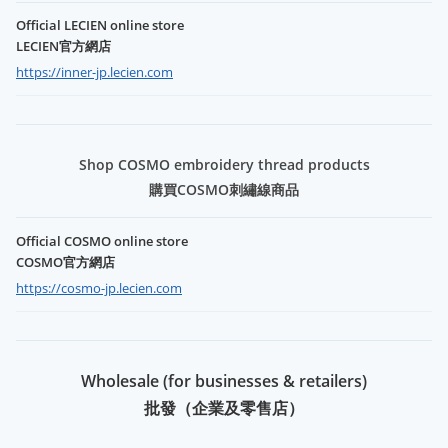
Official LECIEN online store
LECIEN官方網店
https://inner-jp.lecien.com
Shop COSMO embroidery thread products
購買COSMO刺繡線商品
Official COSMO online store
COSMO官方網店
https://cosmo-jp.lecien.com
Wholesale (for businesses & retailers)
批發（企業及零售店）