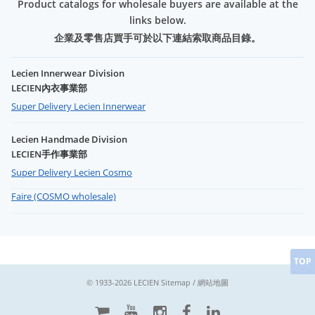
Product catalogs for wholesale buyers are available at the
links below.
企業及零售店買手可於以下連結索取商品目錄。
Lecien Innerwear Division
LECIEN內衣事業部
Super Delivery Lecien Innerwear
Lecien Handmade Division
LECIEN手作事業部
Super Delivery Lecien Cosmo
Faire (COSMO wholesale)
TOP
© 1933-2026 LECIEN
Sitemap / 網站地圖