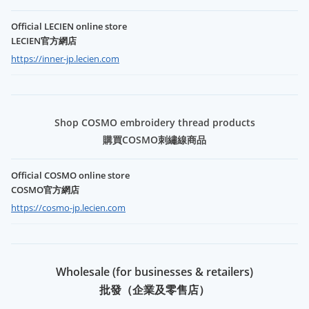
Official LECIEN online store
LECIEN官方網店
https://inner-jp.lecien.com
Shop COSMO embroidery thread products
購買COSMO刺繡線商品
Official COSMO online store
COSMO官方網店
https://cosmo-jp.lecien.com
Wholesale (for businesses & retailers)
批發（企業及零售店）