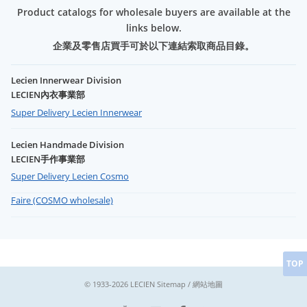
Product catalogs for wholesale buyers are available at the
links below.
企業及零售店買手可於以下連結索取商品目錄。
Lecien Innerwear Division
LECIEN內衣事業部
Super Delivery Lecien Innerwear
Lecien Handmade Division
LECIEN手作事業部
Super Delivery Lecien Cosmo
Faire (COSMO wholesale)
TOP
© 1933-2026 LECIEN
Sitemap / 網站地圖