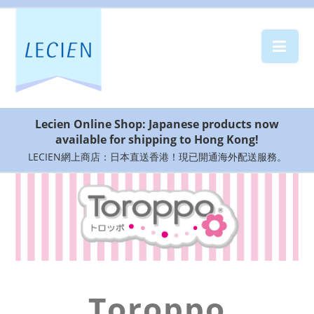
部 活
ブ ラ
Lecien Online Shop: Japanese products now
TOROPPO
available for shipping to Hong Kong!
SHOP
LOCATION
LECIEN網上商店：日本直送香港！現已開通海外配送服務。
CONTACT
US
Toroppo